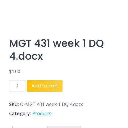
MGT 431 week 1 DQ
4.docx
$
1.00
MGT
Add to cart
431
week
1
SKU:
O-MGT 431 week 1 DQ 4.docx
DQ
Category:
Products
4.docx
quantity