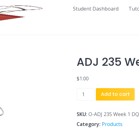
Student Dashboard
Tut
ADJ 235 We
$
1.00
ADJ
Add to cart
235
Week
1
SKU:
O-ADJ 235 Week 1 DQ
DQ
Category:
Products
1
and