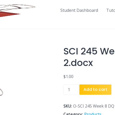
Student Dashboard
Tut
SCI 245 We
2.docx
$
1.00
SCI
Add to cart
245
Week
8
SKU:
O-SCI 245 Week 8 DQ 
DQ
Category:
Products