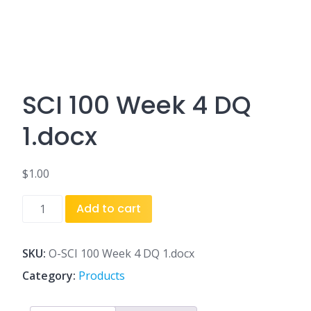
SCI 100 Week 4 DQ
1.docx
$
1.00
SCI
Add to cart
100
Week
4
SKU:
O-SCI 100 Week 4 DQ 1.docx
DQ
Category:
Products
1.docx
quantity