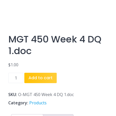
MGT 450 Week 4 DQ
1.doc
$
1.00
MGT
Add to cart
450
Week
4
SKU:
O-MGT 450 Week 4 DQ 1.doc
DQ
Category:
Products
1.doc
quantity