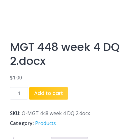
MGT 448 week 4 DQ
2.docx
$
1.00
MGT
Add to cart
448
week
4
SKU:
O-MGT 448 week 4 DQ 2.docx
DQ
Category:
Products
2.docx
quantity