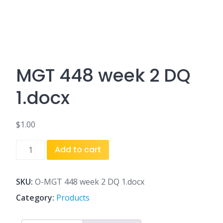
MGT 448 week 2 DQ
1.docx
$
1.00
MGT
Add to cart
448
week
2
SKU:
O-MGT 448 week 2 DQ 1.docx
DQ
Category:
Products
1.docx
quantity