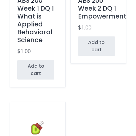
ABS 200
ABS 200
Week 1 DQ 1
Week 2 DQ 1
What is
Empowerment
Applied
$
1.00
Behavioral
Science
Add to
cart
$
1.00
Add to
cart