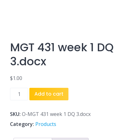
MGT 431 week 1 DQ
3.docx
$
1.00
MGT
Add to cart
431
week
1
SKU:
O-MGT 431 week 1 DQ 3.docx
DQ
Category:
Products
3.docx
quantity