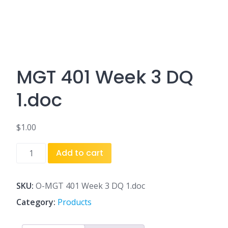
MGT 401 Week 3 DQ
1.doc
$
1.00
MGT
Add to cart
401
Week
3
SKU:
O-MGT 401 Week 3 DQ 1.doc
DQ
Category:
Products
1.doc
quantity