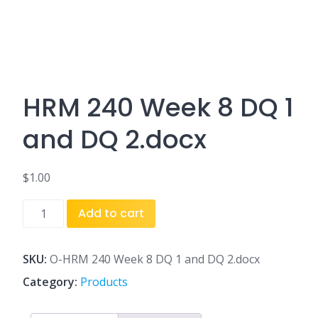
HRM 240 Week 8 DQ 1
and DQ 2.docx
$
1.00
HRM
Add to cart
240
Week
8
SKU:
O-HRM 240 Week 8 DQ 1 and DQ 2.docx
DQ
Category:
Products
1
and