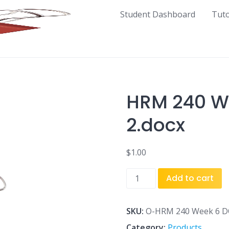
Student Dashboard
Tut
HRM 240 W
2.docx
$
1.00
HRM
Add to cart
240
Week
6
SKU:
O-HRM 240 Week 6 DQ
DQ
Category:
Products