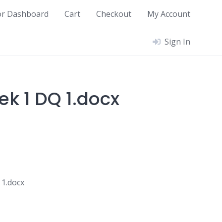
or Dashboard
Cart
Checkout
My Account
Sign In
ek 1 DQ 1.docx
1.docx