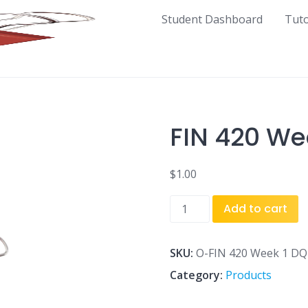
Student Dashboard
Tut
FIN 420 We
$
1.00
FIN
Add to cart
420
Week
1
SKU:
O-FIN 420 Week 1 DQ 
DQ
Category:
Products
1.docx
quantity