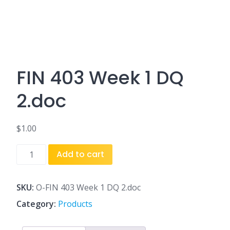
FIN 403 Week 1 DQ
2.doc
$
1.00
FIN
Add to cart
403
Week
1
SKU:
O-FIN 403 Week 1 DQ 2.doc
DQ
Category:
Products
2.doc
quantity