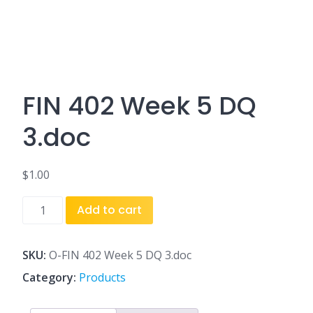
FIN 402 Week 5 DQ
3.doc
$
1.00
FIN
Add to cart
402
Week
5
SKU:
O-FIN 402 Week 5 DQ 3.doc
DQ
Category:
Products
3.doc
quantity