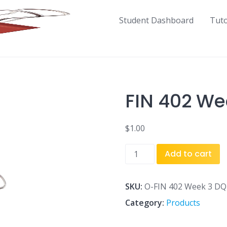
Student Dashboard
Tut
FIN 402 We
$
1.00
FIN
Add to cart
402
Week
3
SKU:
O-FIN 402 Week 3 DQ
DQ
Category:
Products
2.doc
quantity