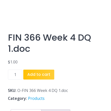
FIN 366 Week 4 DQ
1.doc
$
1.00
FIN
Add to cart
366
Week
4
SKU:
O-FIN 366 Week 4 DQ 1.doc
DQ
Category:
Products
1.doc
quantity