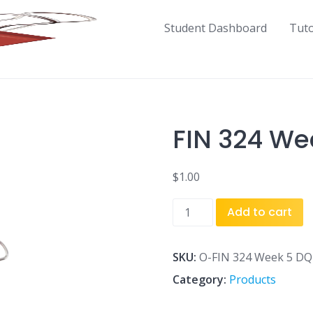
Student Dashboard
Tut
FIN 324 We
$
1.00
FIN
Add to cart
324
Week
5
SKU:
O-FIN 324 Week 5 DQ
DQ
Category:
Products
2.doc
quantity