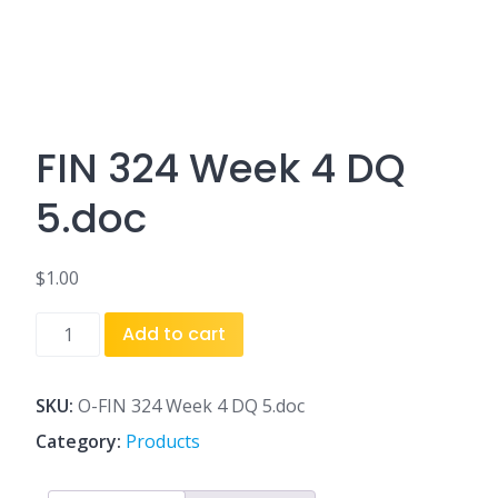
FIN 324 Week 4 DQ
5.doc
$
1.00
FIN
Add to cart
324
Week
4
SKU:
O-FIN 324 Week 4 DQ 5.doc
DQ
Category:
Products
5.doc
quantity