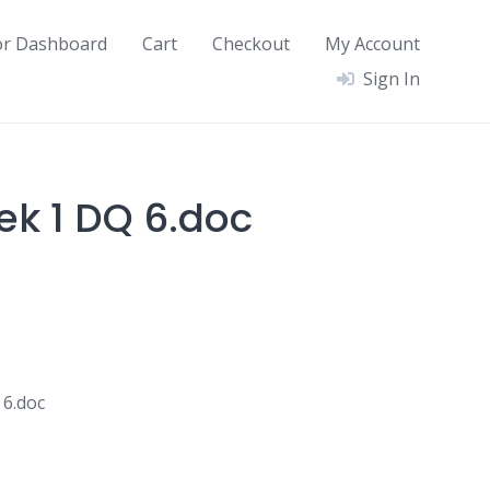
or Dashboard
Cart
Checkout
My Account
Sign In
ek 1 DQ 6.doc
 6.doc