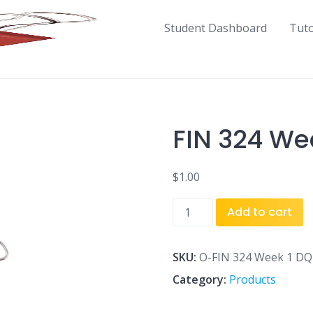
Student Dashboard
Tut
FIN 324 We
$
1.00
FIN
Add to cart
324
Week
1
SKU:
O-FIN 324 Week 1 DQ
DQ
Category:
Products
6.doc
quantity