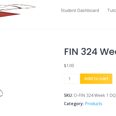
Student Dashboard
Tut
FIN 324 We
$
1.00
FIN
Add to cart
324
Week
1
SKU:
O-FIN 324 Week 1 DQ
DQ
Category:
Products
2.doc
quantity