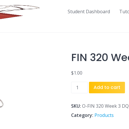
Student Dashboard
Tut
FIN 320 We
$
1.00
FIN
Add to cart
320
Week
3
SKU:
O-FIN 320 Week 3 DQ 
DQ
Category:
Products
1.docx
quantity