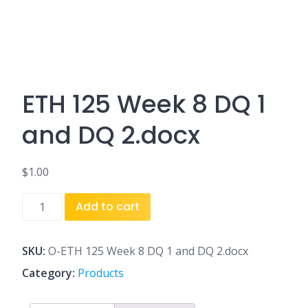
ETH 125 Week 8 DQ 1
and DQ 2.docx
$
1.00
ETH
Add to cart
125
Week
8
SKU:
O-ETH 125 Week 8 DQ 1 and DQ 2.docx
DQ
Category:
Products
1
and