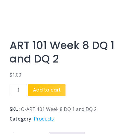
ART 101 Week 8 DQ 1
and DQ 2
$
1.00
ART
Add to cart
101
Week
8
SKU:
O-ART 101 Week 8 DQ 1 and DQ 2
DQ
Category:
Products
1
and