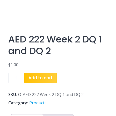
AED 222 Week 2 DQ 1
and DQ 2
$
1.00
AED
Add to cart
222
Week
2
SKU:
O-AED 222 Week 2 DQ 1 and DQ 2
DQ
Category:
Products
1
and