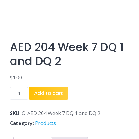
AED 204 Week 7 DQ 1
and DQ 2
$
1.00
AED
Add to cart
204
Week
7
SKU:
O-AED 204 Week 7 DQ 1 and DQ 2
DQ
Category:
Products
1
and