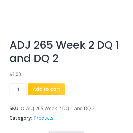
ADJ 265 Week 2 DQ 1
and DQ 2
$
1.00
ADJ
Add to cart
265
Week
2
SKU:
O-ADJ 265 Week 2 DQ 1 and DQ 2
DQ
Category:
Products
1
and