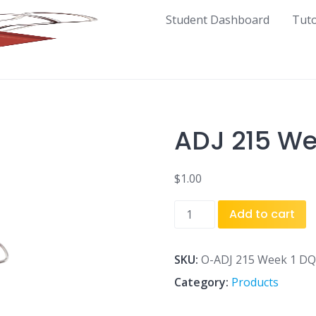
Student Dashboard
Tut
ADJ 215 We
$
1.00
ADJ
Add to cart
215
Week
1
SKU:
O-ADJ 215 Week 1 DQ
DQ
Category:
Products
1
and